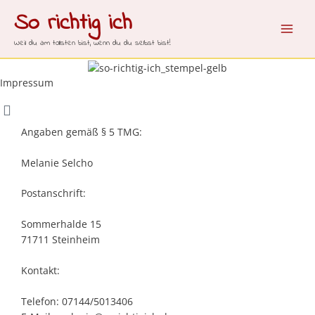
Zum
So richtig ich
Inhalt
springen
Weil du am tollsten bist, wenn du du selbst bist!
Impressum
Angaben gemäß § 5 TMG:
Melanie Selcho
Postanschrift:
Sommerhalde 15
71711 Steinheim
Kontakt:
Telefon: 07144/5013406